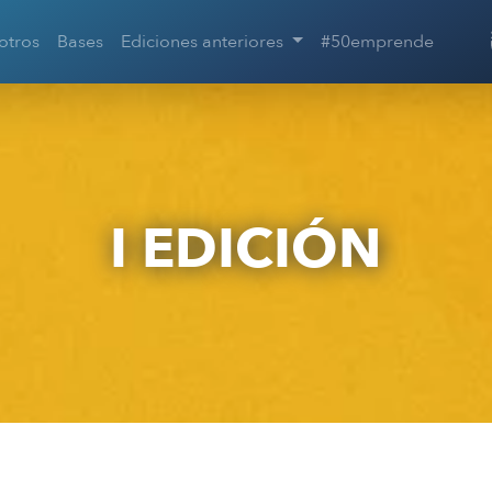
otros
Bases
Ediciones anteriores
#50emprende
I EDICIÓN