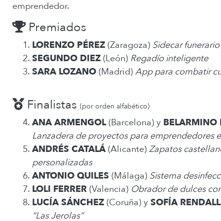
emprendedor.
Premiados
LORENZO PÉREZ
(Zaragoza)
Sidecar funerario
SEGUNDO DIEZ
(León)
Regadío inteligente
SARA LOZANO
(Madrid)
App para combatir cu
Finalistas
(por orden alfabético)
ANA ARMENGOL
(Barcelona) y
BELARMINO 
Lanzadera de proyectos para emprendedores en 
ANDRÉS CATALÁ
(Alicante)
Zapatos castellan
personalizadas
ANTONIO QUILES
(Málaga)
Sistema desinfec
LOLI FERRER
(Valencia)
Obrador de dulces con
LUCÍA SÁNCHEZ
(Coruña) y
SOFÍA RENDALL
“Las Jerolas”